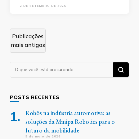
2 DE SETEMBRO DE 2025
Navegação
Publicações
por
mais antigas
posts
Procurando
algo?
POSTS RECENTES
Robôs na indústria automotiva: as
soluções da Minipa Robotics para o
futuro da mobilidade
5 de maio de 2026