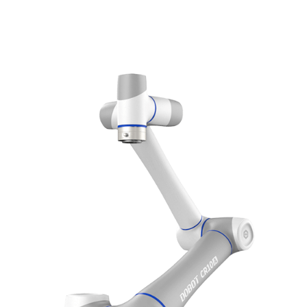
ROBÔ
COLABORATIVO
CR3A:
CONHEÇA
OS
PRINCIPAIS
ASPECTOS