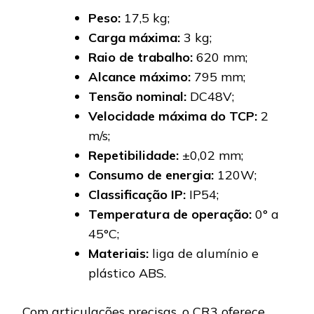
Peso:
17,5 kg;
Carga máxima:
3 kg;
Raio de trabalho:
620 mm;
Alcance máximo:
795 mm;
Tensão nominal:
DC48V;
Velocidade máxima do TCP:
2
m/s;
Repetibilidade:
±0,02 mm;
Consumo de energia:
120W;
Classificação IP:
IP54;
Temperatura de operação:
0° a
45°C;
Materiais:
liga de alumínio e
plástico ABS.
Com articulações precisas, o CR3 oferece