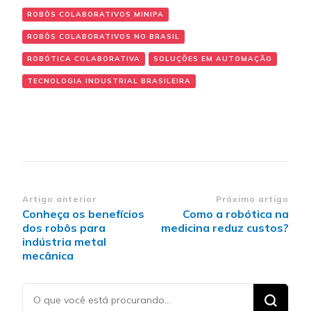
ROBÔS COLABORATIVOS MINIPA
ROBÔS COLABORATIVOS NO BRASIL
ROBÓTICA COLABORATIVA
SOLUÇÕES EM AUTOMAÇÃO
TECNOLOGIA INDUSTRIAL BRASILEIRA
Navegação
Artigo anterior
Próximo artigo
Conheça os benefícios
Como a robótica na
de
dos robôs para
medicina reduz custos?
post
indústria metal
mecânica
Procurando