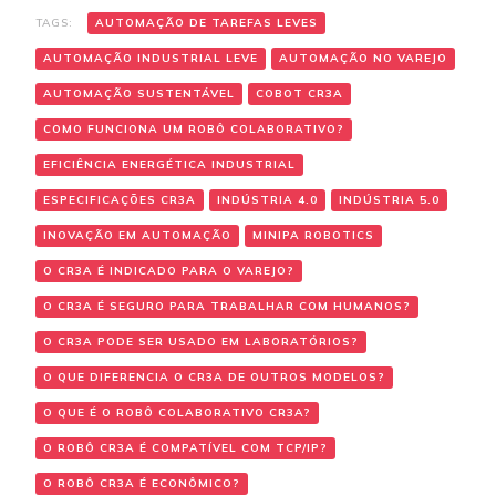
TAGS:
AUTOMAÇÃO DE TAREFAS LEVES
AUTOMAÇÃO INDUSTRIAL LEVE
AUTOMAÇÃO NO VAREJO
AUTOMAÇÃO SUSTENTÁVEL
COBOT CR3A
COMO FUNCIONA UM ROBÔ COLABORATIVO?
EFICIÊNCIA ENERGÉTICA INDUSTRIAL
ESPECIFICAÇÕES CR3A
INDÚSTRIA 4.0
INDÚSTRIA 5.0
INOVAÇÃO EM AUTOMAÇÃO
MINIPA ROBOTICS
O CR3A É INDICADO PARA O VAREJO?
O CR3A É SEGURO PARA TRABALHAR COM HUMANOS?
O CR3A PODE SER USADO EM LABORATÓRIOS?
O QUE DIFERENCIA O CR3A DE OUTROS MODELOS?
O QUE É O ROBÔ COLABORATIVO CR3A?
O ROBÔ CR3A É COMPATÍVEL COM TCP/IP?
O ROBÔ CR3A É ECONÔMICO?