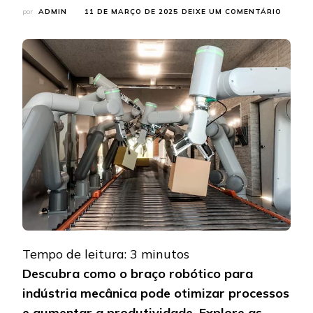
EM
por
ADMIN
11 DE MARÇO DE 2025
DEIXE UM COMENTÁRIO
BRAÇO
ROBÓT
PARA
INDÚST
MECÂNI
CONHE
AS
OPÇÕE
COLAB
DA
MINIPA
Tempo de leitura:
3
minutos
Descubra como o braço robótico para
indústria mecânica pode otimizar processos
e aumentar a produtividade. Explore as