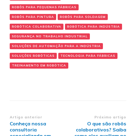
ROBÔS PARA PEQUENAS FÁBRICAS
ROBÔS PARA PINTURA
ROBÔS PARA SOLDAGEM
ROBÓTICA COLABORATIVA
ROBÓTICA PARA INDÚSTRIA
SEGURANÇA NO TRABALHO INDUSTRIAL
SOLUÇÕES DE AUTOMAÇÃO PARA A INDÚSTRIA
SOLUÇÕES ROBÓTICAS
TECNOLOGIA PARA FÁBRICAS
TREINAMENTO EM ROBÓTICA
Navegação
Artigo anterior
Próximo artigo
Conheça nossa
O que são robôs
de
consultoria
colaborativos? Saiba
especializada em
como eles auxiliam no