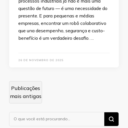
processos industriais já não é mais uma
questão de futuro — é uma necessidade do
presente. E para pequenas e médias
empresas, encontrar um robô colaborativo
que una desempenho, segurança e custo-
benefício é um verdadeiro desafio. …
26 DE NOVEMBRO DE 2025
Navegação
Publicações
por
mais antigas
posts
Procurando
algo?