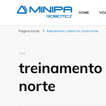
HOME
VOL
Blog Minipa Robo
Página inicial
treinamento cobot na zona norte
TAG
treinamento
norte