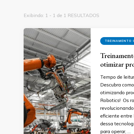
Exibindo: 1 - 1 de 1 RESULTADOS
TREINAMENTO 
Treinamento
otimizar pr
Tempo de leitur
Descubra como 
otimizando pro
Robotics! Os r
revolucionando 
eficiente entr
dessa tecnologi
para operar, …