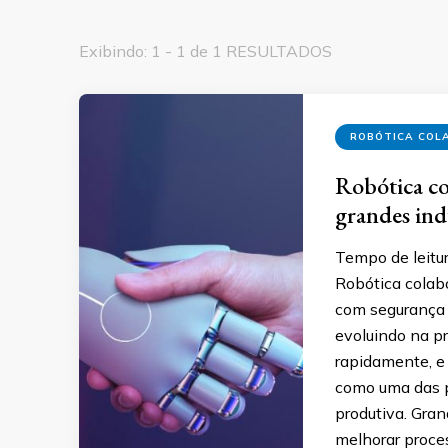
Exibindo: 1 - 1 de 1 RESULTADOS
ROBÓTICA COL
Robótica col
grandes ind
Tempo de leitur
Robótica colabo
com segurança 
evoluindo na pr
rapidamente, e 
como uma das p
produtiva. Gran
melhorar proces