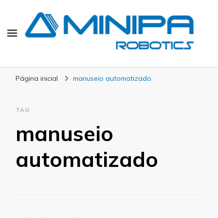
Blog Minipa Robotics
Página inicial
manuseio automatizado
TAG
manuseio
automatizado