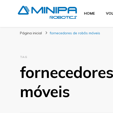
HOME
VOL
Blog Minipa Robo
Página inicial
fornecedores de robôs móveis
TAG
fornecedores
móveis