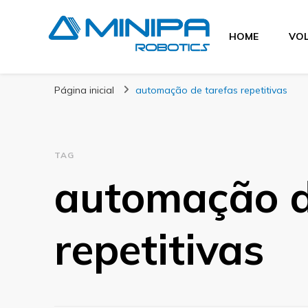
HOME
VOL
Blog Minipa Robo
Página inicial
automação de tarefas repetitivas
TAG
automação d
repetitivas