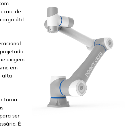
com
, raio de
carga útil
racional
 projetado
que exigem
esmo em
 alta
o torna
as
 para ser
ssário. É