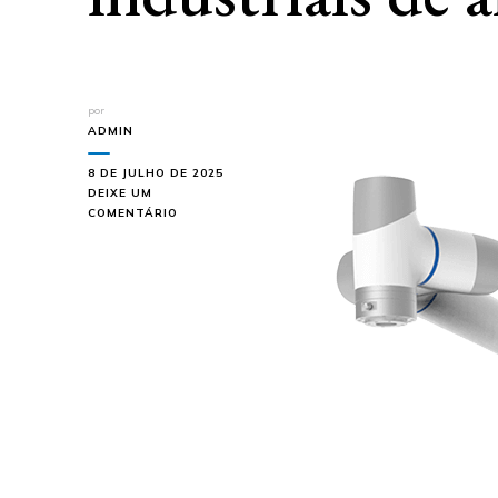
por
ADMIN
8 DE JULHO DE 2025
DEIXE UM
EM
COMENTÁRIO
DOBOT
CR10:
POTÊNCIA
E
PRECISÃO
PARA
OPERAÇÕES
INDUSTRIAIS
DE
ALTA
DEMANDA