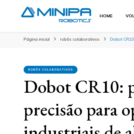
Blog Minipa Robotics
HOME
VOL
Blog Minipa Robo
Página inicial
robôs colaborativos
Dobot CR10:
ROBÔS COLABORATIVOS
Dobot CR10: p
precisão para o
industriais de 