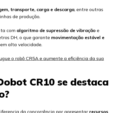
gem, transporte, carga e descarga
, entre outras
linhas de produção.
nta com
algoritmo de supressão de vibração
e
tros DH, o que garante
movimentação estável e
m alta velocidade.
ugue o robô CR5A e aumente a eficiência da sua
Dobot CR10 se destaca
o?
diferencia da concorrência por apresentar
recursos