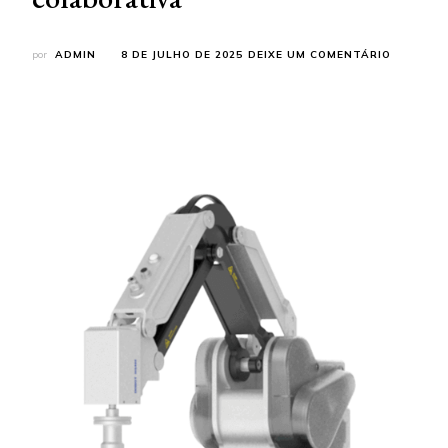
EM
por
ADMIN
8 DE JULHO DE 2025
DEIXE UM COMENTÁRIO
TUDO
QUE
VOCÊ
PRECISA
SABER
SOBRE
O
MG400
ANTES
DE
INVESTIR
EM
AUTOMA
COLABOR