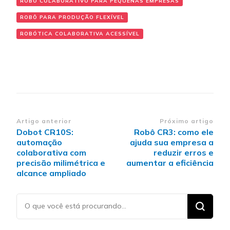
ROBÔ COLABORATIVO PARA PEQUENAS EMPRESAS
ROBÔ PARA PRODUÇÃO FLEXÍVEL
ROBÓTICA COLABORATIVA ACESSÍVEL
Navegação
Artigo anterior
Próximo artigo
Dobot CR10S:
Robô CR3: como ele
de
automação
ajuda sua empresa a
post
colaborativa com
reduzir erros e
precisão milimétrica e
aumentar a eficiência
alcance ampliado
Procurando
algo?