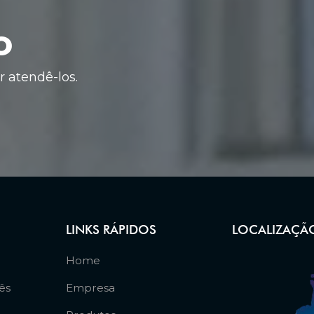
o
 atendê-los.
LINKS RÁPIDOS
LOCALIZAÇÃ
Home
ês
Empresa